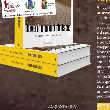
Viaggia
un’avve
spedito
selvagg
e spett
e il su
Lorenzo
e non, 
viaggio
Nonosta
nicknam
amici. 
polvere
di Vesp
“Capo 
Con que
termine
un nuov
può ris
ATTENZ
ACQUISTA ORA