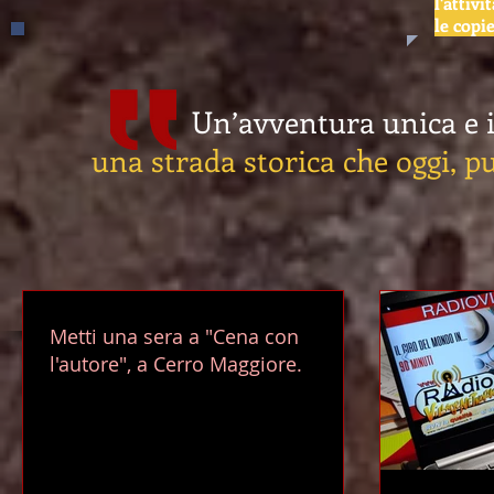
l'attiv
le copi
Un’avventura unica e irrip
una strada storica che oggi, p
Metti una sera a "Cena con
l'autore", a Cerro Maggiore.