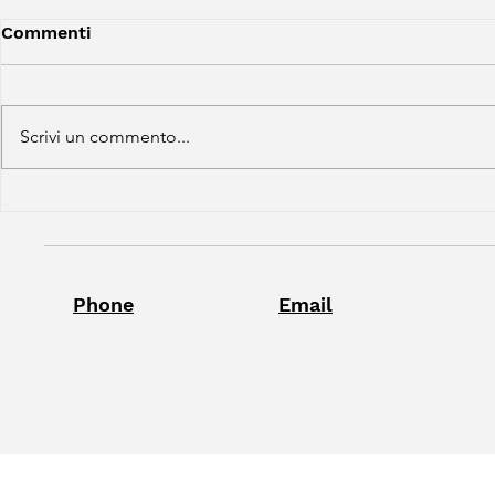
Commenti
Scrivi un commento...
18 aprile, a Pisa la prima
Hemingway 
presentazione
del bus
Phone
Email