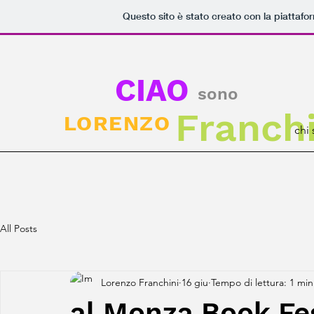
Questo sito è stato creato con la piattaf
CIAO
sono
Franchi
LORENZO
chi
All Posts
Lorenzo Franchini
16 giu
Tempo di lettura: 1 min
al Monza Book Fe