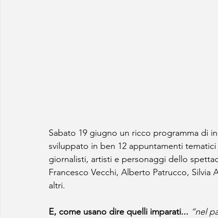
Sabato 19 giugno un ricco programma di incon
sviluppato in ben 12 appuntamenti tematici ch
giornalisti, artisti e personaggi dello spet
Francesco Vecchi, Alberto Patrucco, Silvia Ann
altri.
E, come usano dire quelli imparati... 
“nel pa