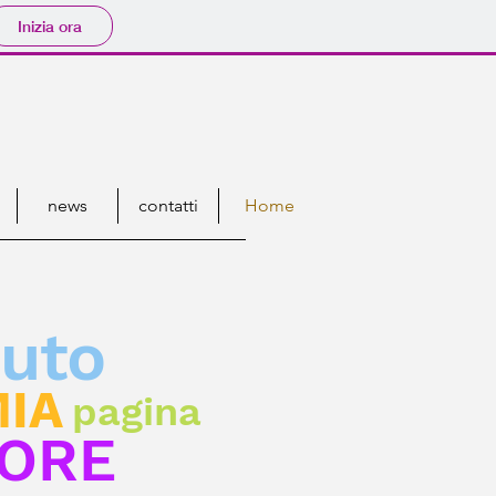
Inizia ora
news
contatti
Home
uto
IA
pagina
ORE